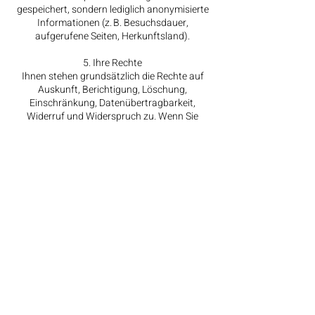
gespeichert, sondern lediglich anonymisierte
Informationen (z. B. Besuchsdauer,
aufgerufene Seiten, Herkunftsland).
5. Ihre Rechte
Ihnen stehen grundsätzlich die Rechte auf
Auskunft, Berichtigung, Löschung,
Einschränkung, Datenübertragbarkeit,
Widerruf und Widerspruch zu. Wenn Sie
glauben, dass die Verarbeitung Ihrer Daten
gegen das Datenschutzrecht verstößt oder
Ihre datenschutzrechtlichen Ansprüche
sonst in einer Weise verletzt worden sind,
können Sie sich bei der Datenschutzbehörde
beschweren.
In Österreich:
www.dsb.gv.at
6. Kontakt zum Datenschutz
Bei Fragen zur Verarbeitung Ihrer Daten oder
zur Ausübung Ihrer Rechte wenden Sie sich
bitte an:
info@humanoidhub.at