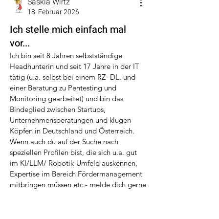
Saskia Wirtz
18. Februar 2026
Ich stelle mich einfach mal
vor...
Ich bin seit 8 Jahren selbstständige 
Headhunterin und seit 17 Jahre in der IT 
tätig (u.a. selbst bei einem RZ- DL. und 
einer Beratung zu Pentesting und 
Monitoring gearbeitet) und bin das 
Bindeglied zwischen Startups, 
Unternehmensberatungen und klugen 
Info
Köpfen in Deutschland und Österreich. 
Welcome to the group! You can connect
Wenn auch du auf der Suche nach 
with other members, ge
...
Weiterlesen
speziellen Profilen bist, die sich u.a. gut 
im KI/LLM/ Robotik-Umfeld auskennen, 
Expertise im Bereich Fördermanagement 
mitbringen müssen etc.- melde dich gerne 
bei mir!
Anbei mal eine besseren Überblick meiner 